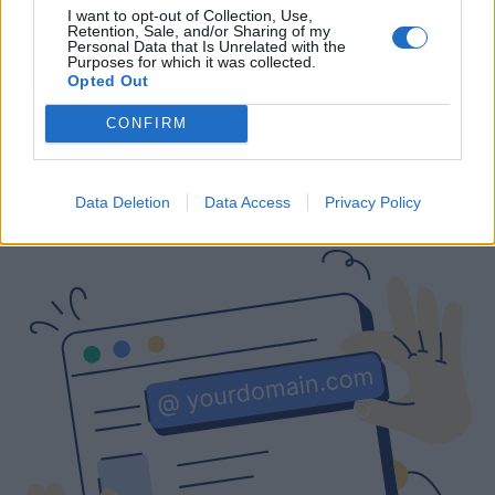
I want to opt-out of Collection, Use,
Gratuito
Los precios incluyen el IVA local
Los precios incluyen el IVA local
Retention, Sale, and/or Sharing of my
Personal Data that Is Unrelated with the
Purposes for which it was collected.
Opted Out
CONFIRM
¿Te interesa un correo electrónico
empresarial con un dominio
personalizado?
Data Deletion
Data Access
Privacy Policy