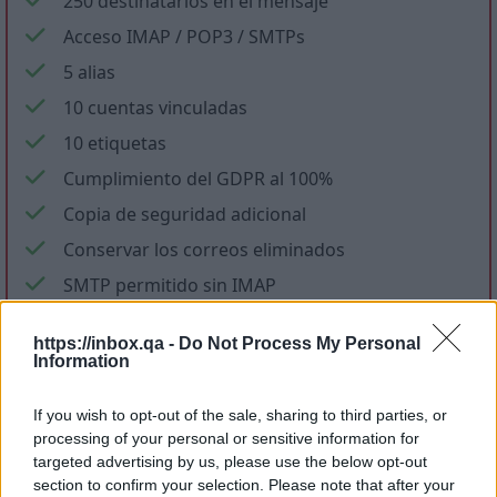
250 destinatarios en el mensaje
Acceso IMAP / POP3 / SMTPs
5 alias
10 cuentas vinculadas
10 etiquetas
Cumplimiento del GDPR al 100%
Copia de seguridad adicional
Conservar los correos eliminados
SMTP permitido sin IMAP
Sin anuncios en el correo y las aplicaciones
https://inbox.qa -
Do Not Process My Personal
Sin correos electrónicos de publicidad
Information
Almacenamiento de archivos
If you wish to opt-out of the sale, sharing to third parties, or
processing of your personal or sensitive information for
targeted advertising by us, please use the below opt-out
section to confirm your selection. Please note that after your