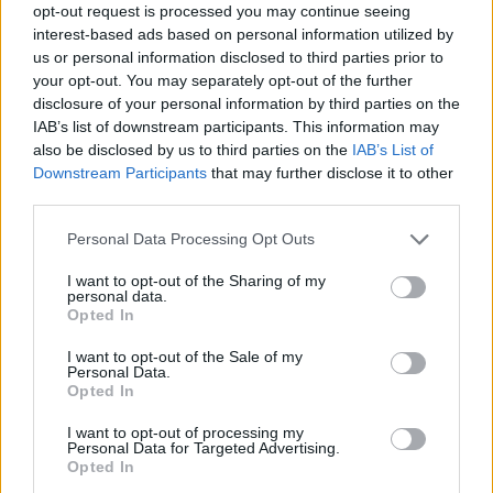
150 GB
300 GB
1 TB
opt-out request is processed you may continue seeing
interest-based ads based on personal information utilized by
us or personal information disclosed to third parties prior to
your opt-out. You may separately opt-out of the further
Aplicar
disclosure of your personal information by third parties on the
IAB’s list of downstream participants. This information may
Pagar mensualmente
1.99 € / mes
also be disclosed by us to third parties on the
IAB’s List of
Downstream Participants
that may further disclose it to other
15.99 € / año
third parties.
Pagar anualmente
1.33 € / mes
Personal Data Processing Opt Outs
34.99 € / 3 años
Plan de 3 años
I want to opt-out of the Sharing of my
0.97 € / mes
personal data.
Los precios incluyen el IVA local
Opted In
Pagar mensualmente
Pagar mensualmente
4.99 € / mes
8.99 € / mes
I want to opt-out of the Sale of my
ACTUALIZAR A PREMIUM
Personal Data.
Opted In
25.99 € / año
59.99 € / año
Pagar anualmente
Pagar anualmente
2.17 € / mes
5 € / mes
I want to opt-out of processing my
Personal Data for Targeted Advertising.
45.99 € / 3 años
119.99 € / 3 años
Plan actual
Opted In
Plan de 3 años
Plan de 3 años
1.28 € / mes
3.33 € / mes