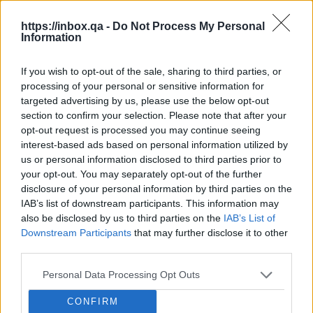
150 GB
300 GB
1 TB
https://inbox.qa -
Do Not Process My Personal
Information
Anwenden
If you wish to opt-out of the sale, sharing to third parties, or
processing of your personal or sensitive information for
targeted advertising by us, please use the below opt-out
Monatlich zahlen
1.99 € / Monat
section to confirm your selection. Please note that after your
opt-out request is processed you may continue seeing
15.99 € / Jahr
interest-based ads based on personal information utilized by
Jährlich zahlen
1.33 € / Monat
us or personal information disclosed to third parties prior to
your opt-out. You may separately opt-out of the further
34.99 € / 3 Jahre
3-Jahres-Plan
disclosure of your personal information by third parties on the
0.97 € / Monat
IAB’s list of downstream participants. This information may
Preise inklusive lokaler Mehrwertsteuer
also be disclosed by us to third parties on the
IAB’s List of
Downstream Participants
that may further disclose it to other
Monatlich zahlen
Monatlich zahlen
4.99 € / Monat
8.99 € / Monat
third parties.
UPGRADE AUF PREMIUM
25.99 € / Jahr
59.99 € / Jahr
Personal Data Processing Opt Outs
Jährlich zahlen
Jährlich zahlen
2.17 € / Monat
5 € / Monat
CONFIRM
45.99 € / 3 Jahre
119.99 € / 3 Jahre
Aktueller Tarif